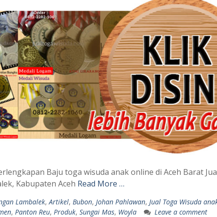
erlengkapan Baju toga wisuda anak online di Aceh Barat J
lek, Kabupaten Aceh
Read More …
ngan Lambalek
,
Artikel
,
Bubon
,
Johan Pahlawan
,
Jual Toga Wisuda ana
men
,
Panton Reu
,
Produk
,
Sungai Mas
,
Woyla
Leave a comment