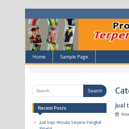
Skip
to
content
Home
Sample Page
Search
Cat
for:
jual
Recent Posts
Nov
Jual baju Wisuda Sarjana Pangkal
Pinang