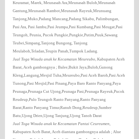
Keuramat, Marek, Meunasah Ara,Meunasah Buloh,Meunasah
Gantung,Meunasah Rambot,Meunasah Rayeuk,Meunuang
Tanjong,Muko,Padang Mancang,Padang Sikabu, Palimbungan,
Pasi Ara, Pasi Jambu,Pasi Jeumpa,Pasi Kumbang,Pasi Meugat,Pasi
Teungoh, Peunia, Pucok Pungkie,Pungkie,Putim,Puuk,Sawang
Teubei,Simpang,Tanjong Bungong, Tanjong
Meulaboh,Teladan,Teupin Panah,Tumpok Ladang.
Jual Toga Wisuda anak ke Kecamatan Meureub
o
, Kabupaten Aceh
Barat, Aceh gambongnya ; Balee,Bukit Jaya,Buloh,Gunong
Kleng,Langung,Mesjid Tuha,Meureubo,Pasi Aceh Baroh,Pasi Aceh
Tunong,Pasi Mesjid,Pasi Pinang,Paya Baro Ranto Panyang,Paya
Peunaga,Peunaga Cut Ujong,Peunaga Pasi,Peunaga Rayeuk,Pucok
Reudeup,Pulo Teungoh Ranto Panyang,Ranto Panyang
Barat,Ranto Panyang Timur,Ranub Dong,Reudeup,Sumber
Batu,Ujong Drien,Ujong Tanjung,Ujong Tanoh Darat
Jual Toga Wisuda anak ke Kecamatan Pantai Ceureumen
,
Kabupaten Aceh Barat, Aceh diantara gambongnya adalah ; Alue