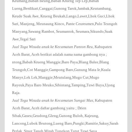
Keumang,Babah Iseung,Babah Krueng Tep Lep,Babah
Lueng,Berdikari,Canggai,Gunong Tarok,Jambak,Keutambang,
Keude Suak Awe, Krueng Beukah,Lango,Lawet,Lhok Guci,Lhok
Sari, Manjeng, Meunaung Kinco, Pante Ceureumen,Pulo Teungoh
Manyang,Sawang Rambot, Seumantok, Seumara,Sikundo,Suak
Awe,Tegal Sari
Jual Toga Wisuda anak ke Kecamatan Panton Reu
, Kabupaten
Aceh Barat, Aceh berikut adalah nama nama gambong nya ;
ntong,Babah Krueng Manggie,Baro Paya,Blang Balee,Blang
Teungoh,Cot Manggie,Gampong Baro,Gunung Mata Ie,Kuala
Manye,Lek Lek,Manggie,Meutulang,Mugo Cut,Mugo
Rayeuk,Paya Baro Meuko,Sibintang,Tamping,Tuwi Buya,Ujong
Raja.
Jual Toga Wisuda anak ke Kecamatan Sungai Mas
, Kabupaten
Aceh Barat, Aceh daftar gambong yaitu ;
Drien
Sibak,Gaseu,Geudong,Gleng,Gunong Buloh, Kajeung,
Lancong,Lubok Beutong,Lueng Baro,Pungki,Ramitie,Sakuy,Sarah
Perlak, Sipot,Tanoh Mirah,Tungkop,Tutut,Tuwi Saya.