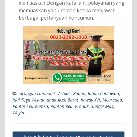
Dengan kata lain, pelayanan yang
memuaskan
memuaskan yaitu ramah ketika menjawab
berbagai pertanyaan konsumen.
Arongan Lambalek
,
Artikel
,
Bubon
,
Johan Pahlawan
,
Jual Toga Wisuda anak Aceh Barat
,
Kaway XVI
,
Meureubo
,
Pantai Ceureumen
,
Panton Reu
,
Produk
,
Sungai Mas
,
Woyla
Post
konveksi baju toga wisuda anak murah