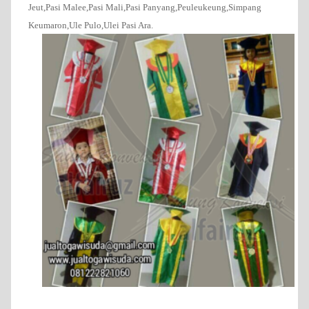
Jeut,Pasi Malee,Pasi Mali,Pasi Panyang,Peuleukeung,Simpang
Keumaron,Ule Pulo,Ulei Pasi Ara.