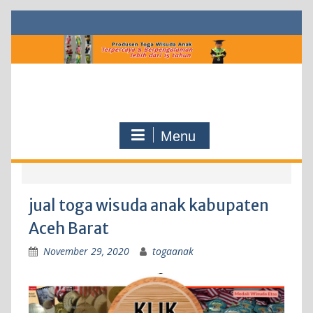
Skip
to
content
Menu
jual toga wisuda anak kabupaten
Aceh Barat
November 29, 2020
togaanak