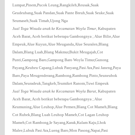
Lumpat,Pinem,Pucok Leung,Rangkileh,Reusak,Suak
Geudeubang,Suak Pandan,Suak Pante Breuh,Suak Seuke,Suak
Seumaseh,Suak Timah,Ujong Nga
Jual Toga Wisuda anak ke Kecamatan Woyla Timur
, Kabupaten
Aceh Barat, Aceh
berikut beberapa Gambongnya ;
Alue Bilie,Alue
Empeuk,Alue Kuyun,Alue Meuganda,Alue Seuralen,Blang
Dalam,Blang Luah,Blang Makmur,Bukit Meugajah,Cot
Punti,Gampong Baro,Gampong Baro Woyla Timur,Gunong
Payang,Keubeu Capang,Lubuk Panyang,Pasi Ara,Pasi Janeng,Paya
Baro,Paya Meugenderang,Rambong,Rambong Pinto,Seuneubok
Dalam,Seuradeuk,Tangkeh,Teumiket Ranom,Tuwi Empeuk
Jual Toga Wisuda anak ke Kecamatan Woyla Barat
, Kabupaten
Aceh Barat, Aceh berikut beberapa Gambongnya ;
Alue
Keumuning,Alue Leuhop,Alue Permen,Blang Cot Mameh,Blang
Cot Rubek,Blang Luah Leuhop Mameh,Cot Lagan Leuhop
Mameh,Cot Rambong,Ie Sayang,Karak,Kulam Kaju,Lhok
Malee,Lubuk Pasi Ara,Lueng Baro,Mon Pasong,Napai,Pasi