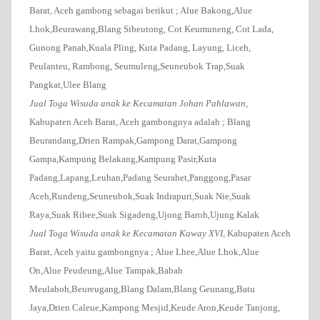
Barat, Aceh gambong sebagai berikut ; Alue Bakong,Alue
Lhok,Beurawang,Blang Sibeutong, Cot Keumuneng, Cot Lada,
Gunong Panah,Kuala Pling, Kuta Padang, Layung, Liceh,
Peulanteu, Rambong, Seumuleng,Seuneubok Trap,Suak
Pangkat,Ulee Blang
Jual Toga Wisuda anak ke Kecamatan Johan Pahlawan
,
Kabupaten Aceh Barat, Aceh gambongnya adalah ; Blang
Beurandang,Drien Rampak,Gampong Darat,Gampong
Gampa,Kampung Belakang,Kampung Pasir,Kuta
Padang,Lapang,Leuhan,Padang Seurahet,Panggong,Pasar
Aceh,Rundeng,Seuneubok,Suak Indrapuri,Suak Nie,Suak
Raya,Suak Ribee,Suak Sigadeng,Ujong Baroh,Ujung Kalak
Jual Toga Wisuda anak ke Kecamatan Kaway XVI
, Kabupaten Aceh
Barat, Aceh yaitu gambongnya ; Alue Lhee,Alue Lhok,Alue
On,Alue Peudeung,Alue Tampak,Babah
Meulaboh,Beureugang,Blang Dalam,Blang Geunang,Batu
Jaya,Drien Caleue,Kampong Mesjid,Keude Aron,Keude Tanjong,