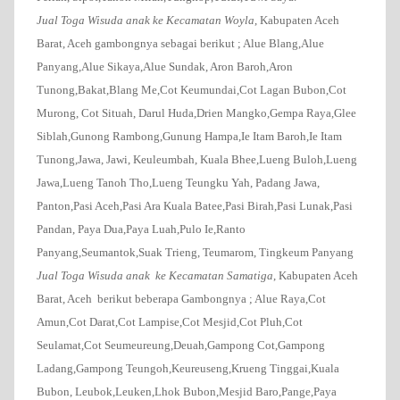
Jual Toga Wisuda anak ke Kecamatan Woyla
, Kabupaten Aceh
Barat, Aceh gambongnya sebagai berikut ;
Alue Blang,Alue
Panyang,Alue Sikaya,Alue Sundak, Aron Baroh,Aron
Tunong,Bakat,Blang Me,Cot Keumundai,Cot Lagan Bubon,Cot
Murong, Cot Situah, Darul Huda,Drien Mangko,Gempa Raya,Glee
Siblah,Gunong Rambong,Gunung Hampa,Ie Itam Baroh,Ie Itam
Tunong,Jawa, Jawi, Keuleumbah, Kuala Bhee,Lueng Buloh,Lueng
Jawa,Lueng Tanoh Tho,Lueng Teungku Yah, Padang Jawa,
Panton,Pasi Aceh,Pasi Ara Kuala Batee,Pasi Birah,Pasi Lunak,Pasi
Pandan, Paya Dua,Paya Luah,Pulo Ie,Ranto
Panyang,Seumantok,Suak Trieng, Teumarom, Tingkeum Panyang
Jual Toga Wisuda anak ke Kecamatan Samatiga
, Kabupaten Aceh
Barat, Aceh berikut beberapa Gambongnya ;
Alue Raya,Cot
Amun,Cot Darat,Cot Lampise,Cot Mesjid,Cot Pluh,Cot
Seulamat,Cot Seumeureung,Deuah,Gampong Cot,Gampong
Ladang,Gampong Teungoh,Keureuseng,Krueng Tinggai,Kuala
Bubon, Leubok,Leuken,Lhok Bubon,Mesjid Baro,Pange,Paya